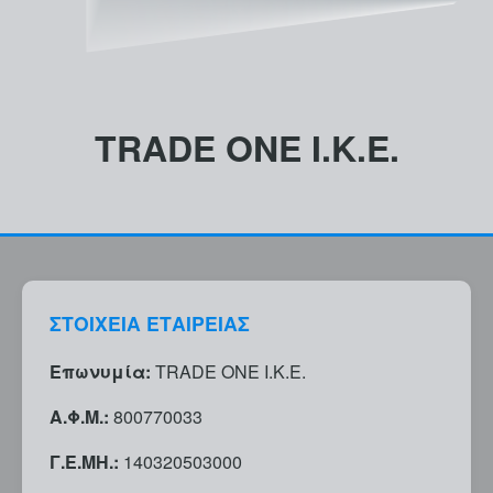
TRADE ONE I.K.E.
ΣΤΟΙΧΕΊΑ ΕΤΑΙΡΕΊΑΣ
Επωνυμία:
TRADE ONE I.K.E.
Α.Φ.Μ.:
800770033
Γ.Ε.ΜΗ.:
140320503000